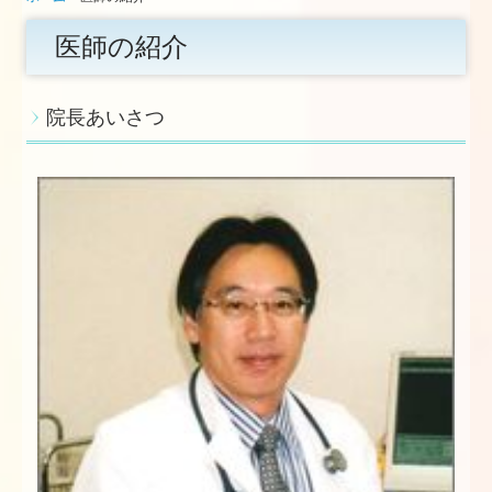
医師の紹介
コロナ等感染免疫対策
日帰り入院のご案内
院長あいさつ
診療予約
アクセス