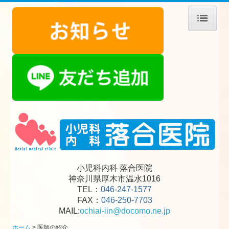
ホーム
お知らせ
アレルギー／舌下免疫療法
医師の紹介
診療のご案内
施設・設備のご紹介
小児科内科 落合医院
神奈川県
厚木市
温水1016
ショートステイ Hug Hug
TEL：
046-247-1577
FAX：
046-250-7703
栄養相談／禁煙外来
MAIL:
ochiai-iin@docomo.ne.jp
乳幼児健診／予防接種
ホーム
医師の紹介