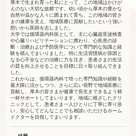
厚木で生まれ育った私にとって、この地域はかけが
えのない大切な故郷です。幼い頃から厚木の豊かな
自然や温かな人々に囲まれて育ち、この地域の皆さ
まの健康を支え、地域医療に貢献したいという強い
想いから医師を志しました。
大学では循環器内科医として、主に心臓超音波検査
や心臓リハビリテーションに携わり、心疾患の診
断・治療および予防医学について専門的な知識と経
験を積んでまいりました。特に生活習慣病が原因と
なる心不全などの治療に力を注ぎ、患者さまの生活
の質を向上させることを目標に日々取り組んできま
した。
これからは、循環器内科で培った専門知識や経験を
最大限に活かしつつ、さらに広い視野で地域医療に
貢献し、厚木の皆さまが健康で長生きできるよう精
一杯サポートしてまいります。地域に根ざしたクリ
ニックとして、患者さま一人ひとりに丁寧に寄り添
い、安心してどんなことでも相談いただけるホーム
ドクターを目指してまいります。