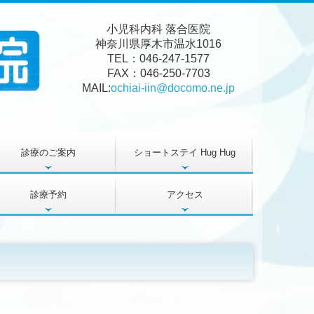
小児科内科 落合医院
神奈川県
厚木市
温水1016
TEL：046-247-1577
FAX：046-250-7703
MAIL:
ochiai-iin@docomo.ne.jp
診療のご案内
ショートステイ Hug Hug
施設・設備のご紹介
診療予約
アクセス